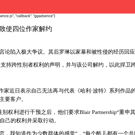
ence.js", "callback": "ggadsence"}
，致使四位作家解约
体的言论陷入极大争议。其后罗琳以家暴和被性侵的经历回
表支持跨性别者权利的声明，并与该公司解约，以此捍卫
位作家近日表示自己无法再与代表《哈利·波特》系列作品的伦敦公司Blair
其主要客户。
进行干预之后，他们要求Blair Partnership
完全支持自己的权利并采取行动。
我是同性恋，我知道作为少数群体的感觉”，“每个酷儿都有一