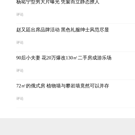
杨祐宁型男大片曝光 凭窗而立静态撩人
评论
赵又廷出席品牌活动 黑色礼服绅士风范尽显
评论
90后小夫妻 花20万爆改130㎡二手房成游乐场
评论
72㎡的俄式房 植物墙与攀岩墙竟然可以并存
评论