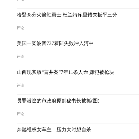
哈登38分火箭胜勇士 杜兰特库里错失扳平三分
评论
美国一架波音737着陆失败冲入河中
评论
山西现实版“盲井案”7年11条人命 嫌犯被枪决
评论
畏罪潜逃的市政府原副秘书长被抓(图)
评论
奔驰维权女车主：压力大时想自杀