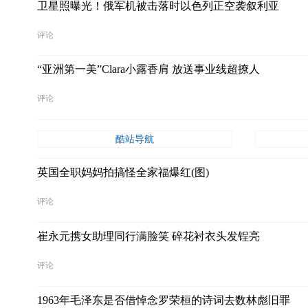
卫星照曝光！俄军机被击落时以色列正空袭叙利亚
评论
“亚洲第一美”Clara小露香肩 放送事业线超撩人
评论
酷站导航
英国全职妈妈拍搞怪全家福爆红(图)
评论
崔永元携女助理同行满脸笑 碎花衬衣头发锃亮
评论
1963年毛泽东是否借悼念罗荣桓的诗词去数林彪旧罪