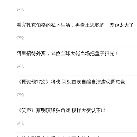
评论
看完扎克伯格的私下生活，再看王思聪的，差距太大了
评论
阿里招待外宾，54位全球大佬当场把盘子扫光！
评论
《原谅他77次》将映 阿Sa首次自编自演虐恋周柏豪
评论
《笑声》蔡明演绎独角戏 模样大变认不出
评论