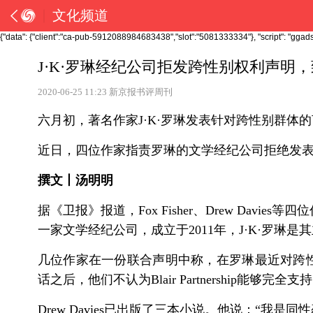
文化频道
{"data": {"client":"ca-pub-5912088984683438","slot":"5081333334"}, "script": "ggads
J·K·罗琳经纪公司拒发跨性别权利声明
2020-06-25
11:23
新京报书评周刊
六月初，著名作家J·K·罗琳发表针对跨性别群
近日，四位作家指责罗琳的文学经纪公司拒绝发
撰文丨汤明明
据《卫报》报道，Fox Fisher、Drew Davies等四
一家文学经纪公司，成立于2011年，J·K·罗琳是
几位作家在一份联合声明中称，在罗琳最近对跨性别权利
话之后，他们不认为Blair Partnership能够
Drew Davies已出版了三本小说。他说：“