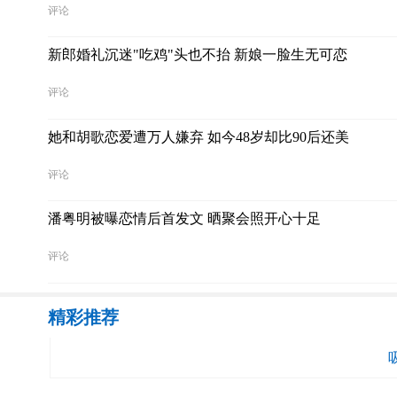
评论
新郎婚礼沉迷"吃鸡"头也不抬 新娘一脸生无可恋
评论
她和胡歌恋爱遭万人嫌弃 如今48岁却比90后还美
评论
潘粤明被曝恋情后首发文 晒聚会照开心十足
评论
精彩推荐